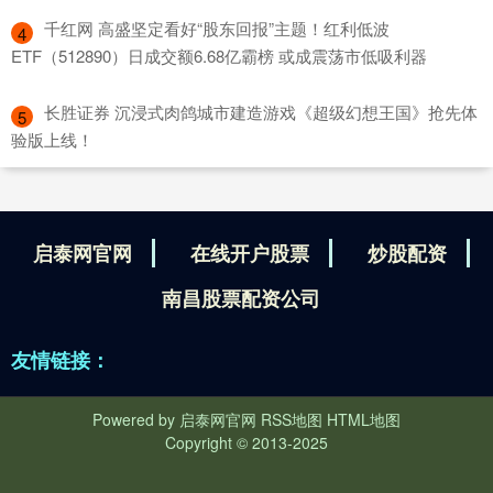
​千红网 高盛坚定看好“股东回报”主题！红利低波
4
ETF（512890）日成交额6.68亿霸榜 或成震荡市低吸利器
​长胜证券 沉浸式肉鸽城市建造游戏《超级幻想王国》抢先体
5
验版上线！
启泰网官网
在线开户股票
炒股配资
南昌股票配资公司
友情链接：
Powered by
启泰网官网
RSS地图
HTML地图
Copyright
© 2013-2025