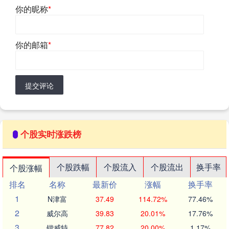
你的昵称
*
你的邮箱
*
提交评论
个股实时涨跌榜
个股跌幅
个股流入
个股流出
换手率
个股涨幅
排名
名称
最新价
涨幅
换手率
1
N津富
37.49
114.72%
77.46%
2
威尔高
39.83
20.01%
17.76%
3
锴威特
77.82
20.00%
1.17%