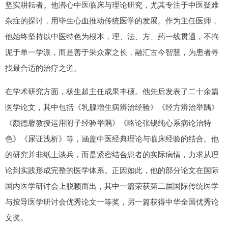
坚实耕耘者。他潜心中医临床与理论研究，尤其专注于中医疑难
杂症的探讨，用毕生心血推动传统医学的发展。作为主任医师，
他始终坚持以中医特色为根本，理、法、方、药一线贯通，不拘
泥于单一学派，而是善于采众家之长，融汇古今智慧，为患者寻
找最合适的治疗之道。
在学术研究方面，杨生超主任成果丰硕。他先后发表了二十余篇
医学论文，其中包括《乳腺增生病辨治经验》《经方辨治举隅》
《颜德馨教授运用附子经验举隅》《略论张锡纯心系病论治特
色》《尿证浅析》等，涵盖中医经典理论与临床经验的结合。他
的研究并非纸上谈兵，而是紧密结合患者的实际病情，力求从理
论到实践形成完整的医学体系。正因如此，他的部分论文在国际
国内医学研讨会上脱颖而出，其中一篇荣获第二届国际传统医学
与按导医学研讨会优秀论文一等奖，另一篇获得中华全国优秀论
文奖。