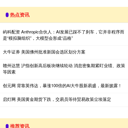
热点资讯
屿科配资 Anthropic合伙人：AI发展已踩不了刹车，它并非程序而
是“模拟脑组织”，大模型会形成“品格”
大牛证券 美国佛州批准新国会选区划分方案
赣州达慧 沪指创新高后板块继续轮动 消息密集期紧盯业绩、政策
等因素
创元网 背靠英伟达，暴涨100倍的AI大牛股新易盛，最新披露！
启灯网 美国黄金期货下跌，交易员等待贸易政策尘埃落定
推荐资讯