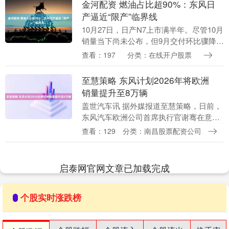
金河配资 燃油占比超90%：东风日
产逼近“限产”临界线
10月27日，日产N7上市满半年。尽管10月
销量当下尚未公布，但9月交付环比骤降
36.8%，显示其销售端面临的巨大挑战。
查看：197
分类：在线开户股票
不止于此，在新能源积分比例升至38%
的....
至慧策略 东风计划2026年将欧洲
销量提升至8万辆
盖世汽车讯 据外媒报道至慧策略，日前，
东风汽车欧洲公司首席执行官谢骞在意大
利都灵举行的一场发布会上表示，东风计
查看：129
分类：南昌股票配资公司
划通过推出燃油车、混合动力车、增程式
电动车及纯电动....
启泰网官网文章已加载完成
个股实时涨跌榜