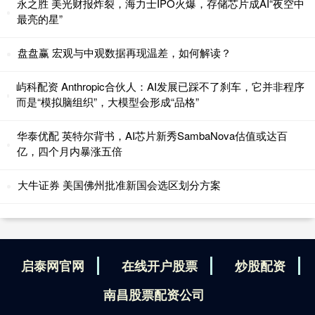
永之胜 美光财报炸裂，海力士IPO火爆，存储芯片成AI“夜空中
最亮的星”
盘盘赢 宏观与中观数据再现温差，如何解读？
屿科配资 Anthropic合伙人：AI发展已踩不了刹车，它并非程序
而是“模拟脑组织”，大模型会形成“品格”
华泰优配 英特尔背书，AI芯片新秀SambaNova估值或达百
亿，四个月内暴涨五倍
大牛证券 美国佛州批准新国会选区划分方案
启泰网官网
在线开户股票
炒股配资
南昌股票配资公司