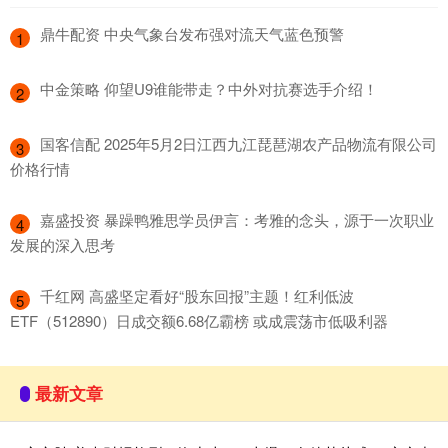
​鼎牛配资 中央气象台发布强对流天气蓝色预警
1
​中金策略 仰望U9谁能带走？中外对抗赛选手介绍！
2
​国客信配 2025年5月2日江西九江琵琶湖农产品物流有限公司
3
价格行情
​嘉盛投资 暴躁鸭雅思学员伊言：考雅的念头，源于一次职业
4
发展的深入思考
​千红网 高盛坚定看好“股东回报”主题！红利低波
5
ETF（512890）日成交额6.68亿霸榜 或成震荡市低吸利器
最新文章