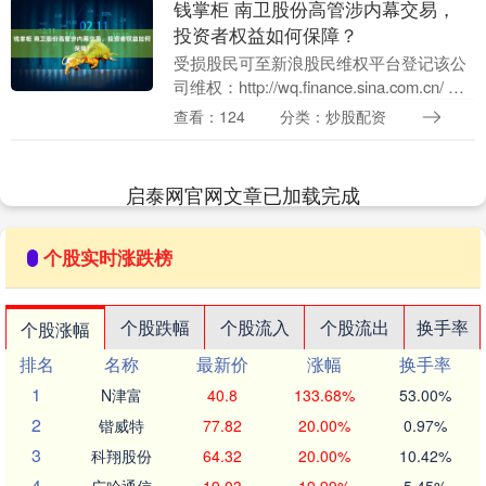
钱掌柜 南卫股份高管涉内幕交易，
投资者权益如何保障？
受损股民可至新浪股民维权平台登记该公
司维权：http://wq.finance.sina.com.cn/ 关
注@新浪证券、微信关注新浪券商基金、
查看：124
分类：炒股配资
百度搜索新浪股民....
启泰网官网文章已加载完成
个股实时涨跌榜
个股跌幅
个股流入
个股流出
换手率
个股涨幅
排名
名称
最新价
涨幅
换手率
1
N津富
40.8
133.68%
53.00%
2
锴威特
77.82
20.00%
0.97%
3
科翔股份
64.32
20.00%
10.42%
4