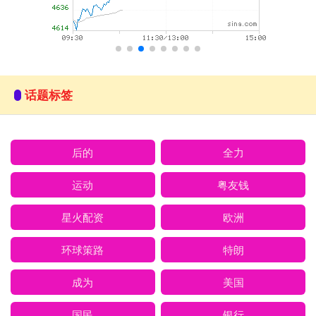
话题标签
后的
全力
运动
粤友钱
星火配资
欧洲
环球策路
特朗
成为
美国
国民
银行