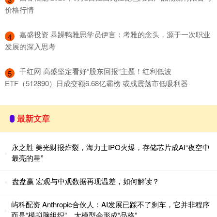
价格行情
​嘉盛投资 暴躁鸭雅思学员伊言：考雅的念头，源于一次职业
4
发展的深入思考
​千红网 高盛坚定看好“股东回报”主题！红利低波
5
ETF（512890）日成交额6.68亿霸榜 或成震荡市低吸利器
最新文章
永之胜 美光财报炸裂，海力士IPO火爆，存储芯片成AI“夜空中
最亮的星”
盘盘赢 宏观与中观数据再现温差，如何解读？
屿科配资 Anthropic合伙人：AI发展已踩不了刹车，它并非程序
而是“模拟脑组织”，大模型会形成“品格”