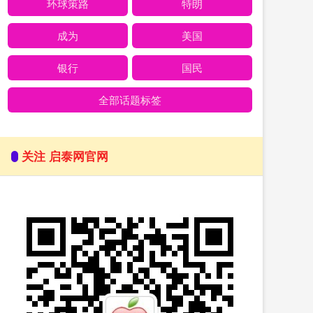
环球策路
特朗
成为
美国
银行
国民
全部话题标签
关注 启泰网官网