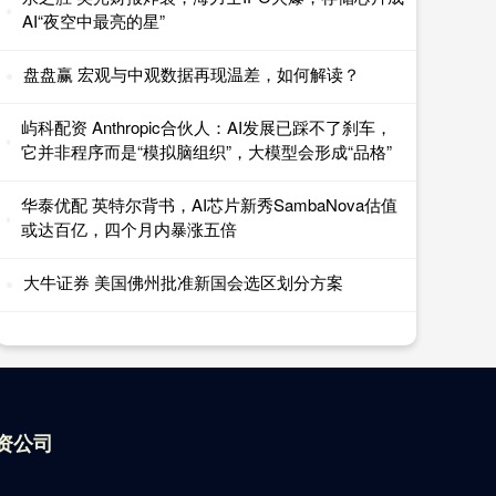
AI“夜空中最亮的星”
盘盘赢 宏观与中观数据再现温差，如何解读？
屿科配资 Anthropic合伙人：AI发展已踩不了刹车，
它并非程序而是“模拟脑组织”，大模型会形成“品格”
华泰优配 英特尔背书，AI芯片新秀SambaNova估值
或达百亿，四个月内暴涨五倍
大牛证券 美国佛州批准新国会选区划分方案
资公司