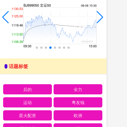
话题标签
后的
全力
运动
粤友钱
星火配资
欧洲