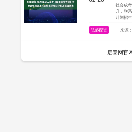
社会成考
升，联系
计划招生
弘盛配资
来源
启泰网官
深证成指
14110.12
.92
0.57%
-34.08
-0