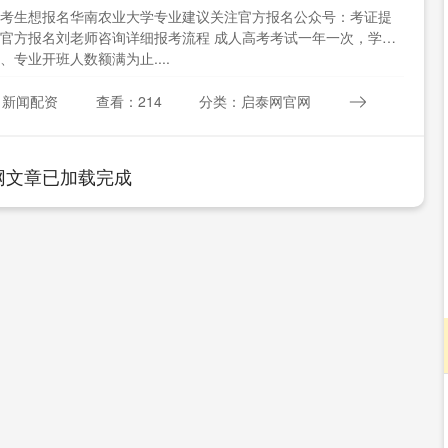
考生想报名华南农业大学专业建议关注官方报名公众号：考证提
官方报名刘老师咨询详细报考流程 成人高考考试一年一次，学校
、专业开班人数额满为止....
：新闻配资
查看：214
分类：启泰网官网
网文章已加载完成
沪深300
4651.31
.24%
-6.85
-0.15%