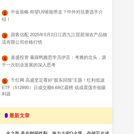
​中金策略 仰望U9谁能带走？中外对抗赛选手介
2
绍！
​国客信配 2025年5月2日江西九江琵琶湖农产品物
3
流有限公司价格行情
​嘉盛投资 暴躁鸭雅思学员伊言：考雅的念头，源
4
于一次职业发展的深入思考
​千红网 高盛坚定看好“股东回报”主题！红利低波
5
ETF（512890）日成交额6.68亿霸榜 或成震荡市低吸
利器
最新文章
永之胜 美光财报炸裂，海力士IPO火爆，存储芯片成