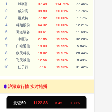
1
N津富
37.49
114.72%
77.46%
2
威尔高
39.83
20.01%
17.76%
3
锴威特
77.82
20.00%
1.17%
4
科翔股份
64.32
20.00%
12.21%
5
蜀道装备
33.61
19.99%
11.69%
6
中巨芯
27.85
19.99%
32.20%
7
广哈通信
19.03
19.99%
5.84%
8
欣天科技
18.02
19.97%
28.44%
9
飞天诚信
12.56
19.96%
8.49%
10
任子行
7.16
19.93%
31.42%
沪深京行情 实时轮播
北证50
1122.88
创
3.42
0.30%