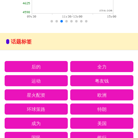
话题标签
后的
全力
运动
粤友钱
星火配资
欧洲
环球策路
特朗
成为
美国
国民
银行