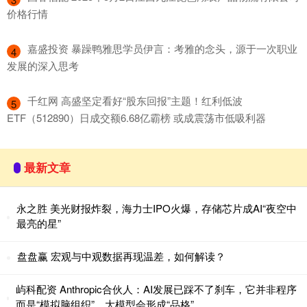
价格行情
​嘉盛投资 暴躁鸭雅思学员伊言：考雅的念头，源于一次职业
4
发展的深入思考
​千红网 高盛坚定看好“股东回报”主题！红利低波
5
ETF（512890）日成交额6.68亿霸榜 或成震荡市低吸利器
最新文章
永之胜 美光财报炸裂，海力士IPO火爆，存储芯片成AI“夜空中
最亮的星”
盘盘赢 宏观与中观数据再现温差，如何解读？
屿科配资 Anthropic合伙人：AI发展已踩不了刹车，它并非程序
而是“模拟脑组织”，大模型会形成“品格”