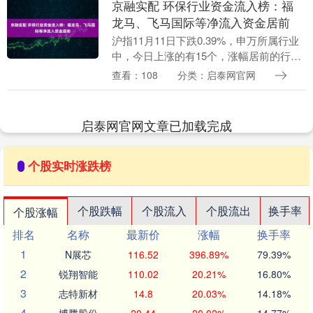
京融实配 环保行业资金流入榜：福
龙马、飞马国际等净流入资金居前
沪指11月11日下跌0.39%，申万所属行业
中，今日上涨的有15个，涨幅居前的行业
为商贸零售、房地产，涨幅分别为
查看：108
分类：启泰网官网
1.43%、0.81%。环保行业今日上涨0.42....
启泰网官网文章已加载完成
个股实时涨跌榜
个股跌幅
个股流入
个股流出
换手率
个股涨幅
排名
名称
最新价
涨幅
换手率
1
N展芯
116.52
396.89%
79.39%
2
锐翔智能
110.02
20.21%
16.80%
3
志特新材
14.8
20.03%
14.18%
4