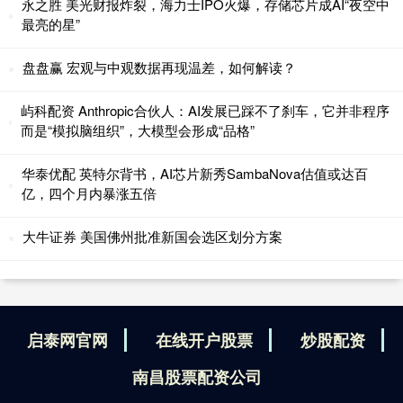
永之胜 美光财报炸裂，海力士IPO火爆，存储芯片成AI“夜空中
最亮的星”
盘盘赢 宏观与中观数据再现温差，如何解读？
屿科配资 Anthropic合伙人：AI发展已踩不了刹车，它并非程序
而是“模拟脑组织”，大模型会形成“品格”
华泰优配 英特尔背书，AI芯片新秀SambaNova估值或达百
亿，四个月内暴涨五倍
大牛证券 美国佛州批准新国会选区划分方案
启泰网官网
在线开户股票
炒股配资
南昌股票配资公司