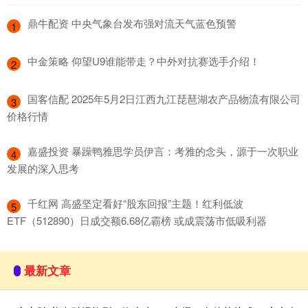
​鼎牛配资 中央气象台发布强对流天气蓝色预警
1
​中金策略 仰望U9谁能带走？中外对抗赛选手介绍！
2
​国客信配 2025年5月2日江西九江琵琶湖农产品物流有限公司
3
价格行情
​嘉盛投资 暴躁鸭雅思学员伊言：考雅的念头，源于一次职业
4
发展的深入思考
​千红网 高盛坚定看好“股东回报”主题！红利低波
5
ETF（512890）日成交额6.68亿霸榜 或成震荡市低吸利器
最新文章