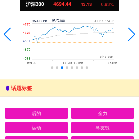
沪深300
4694.44
43.13
0.93%
话题标签
后的
全力
运动
粤友钱