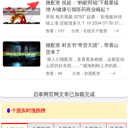
微配资 祝超：“蚂蚁阿福”下载量猛
增 AI健康引领医药商业崛起？
举报 相关视频 02'50'' 赵袭： 影视板块持
续上涨 还能涨多久？ 10 2334 07-30 21:08
00'52....
查看：157
分类：在线开户股票
微配资 村支书“带货天团”，带着山
货来了
“家人们微配资，多看看多瞧瞧，这都是咱
山里的好东西……”“威海刚刚上岸的新鲜
刺参，手慢可就没啦！”……9月23日，在
查看：90
分类：炒股配资
招远市大户陈家村进行的丰收节全国主场
活动现场....
启泰网官网文章已加载完成
个股实时涨跌榜